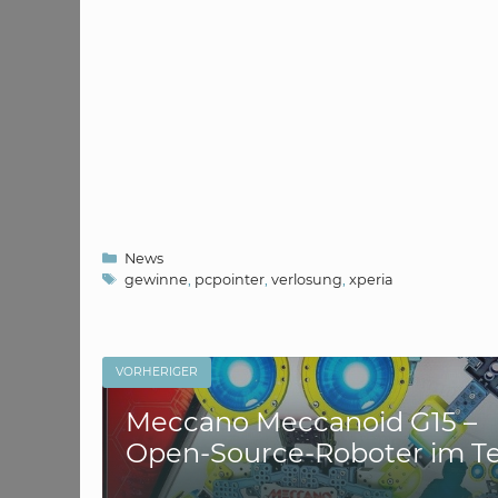
Kategorien
News
Schlagwörter
gewinne
,
pcpointer
,
verlosung
,
xperia
VORHERIGER
Meccano Meccanoid G15 –
Open-Source-Roboter im Te