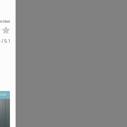
rtikel
4
/ 5.
1
STER