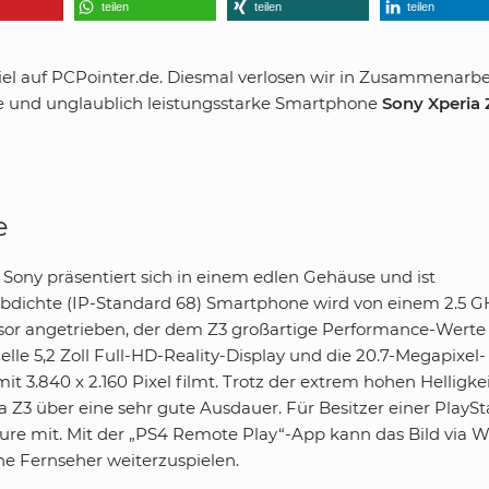
teilen
teilen
teilen
l auf PCPointer.de. Diesmal verlosen wir in Zusammenarbe
he und unglaublich leistungsstarke Smartphone
Sony Xperia 
e
Sony präsentiert sich in einem edlen Gehäuse und ist
aubdichte (IP-Standard 68) Smartphone wird von einem 2.5 G
r angetrieben, der dem Z3 großartige Performance-Werte
lle 5,2 Zoll Full-HD-Reality-Display und die 20.7-Megapixel-
t 3.840 x 2.160 Pixel filmt. Trotz der extrem hohen Helligke
a Z3 über eine sehr gute Ausdauer. Für Besitzer einer PlaySt
ature mit. Mit der „PS4 Remote Play“-App kann das Bild via
e Fernseher weiterzuspielen.