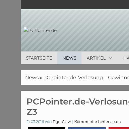
Zum
Inhalt
springen
STARTSEITE
NEWS
ARTIKEL
H
News
»
PCPointer.de-Verlosung – Gewinne
PCPointer.de-Verlosun
Z3
21.03.2016
von
TigerClaw
Kommentar hinterlassen