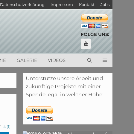
Datenschutzerklärung
Impressum
Kontakt
Jobs
FOLGE UNS:
IE
GALERIE
VIDEOS
Unterstütze unsere Arbeit und
zukünftige Projekte mit einer
Spende, egal in welcher Höhe:
4
(
1
)
,
ARTIKEL
LASER
,
ARTIKEL
SONSTIGE
BOFA AD 350 –