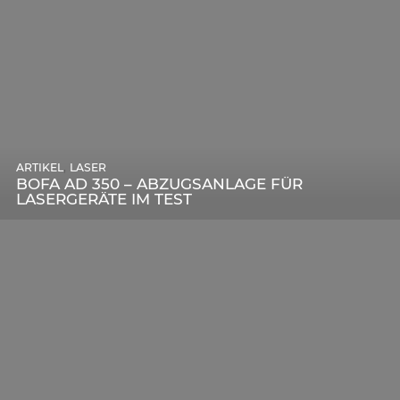
,
ARTIKEL
SONSTIGE
,
ARTIKEL
LASER
DIE BEDEUTENDSTEN SCHRITTE ZUR
BOFA AD 350 – ABZUGSANLAGE FÜR
ERFOLGREICHEN MARKENBILDUNG IN DER
LASERGERÄTE IM TEST
DIGITALEN ÄRA