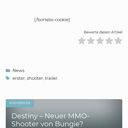
[/borlabs-cookie]
Bewerte diesen Artikel
Kategorien
News
Schlagwörter
erster
,
shooter
,
trailer
VORHERIGER
Destiny – Neuer MMO-
Shooter von Bungie?