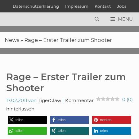
Zum
Datenschutzerklärung
Impressum
Kontakt
Jobs
Inhalt
springen
MENÜ
News
»
Rage – Erster Trailer zum Shooter
Rage – Erster Trailer zum
Shooter
0
(
0
)
17.02.2011
von
TigerClaw
Kommentar
hinterlassen
teilen
teilen
merken
teilen
teilen
teilen