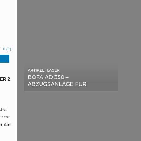
r
0
(
0
)
ARTIKEL
,
LASER
ARTIKEL
,
SONSTIGE
BOFA AD 350 –
ER 2
DIE BEDEUTENDSTEN
ABZUGSANLAGE FÜR
SCHRITTE ZUR
LASERGERÄTE IM TEST
ERFOLGREICHEN
MARKENBILDUNG IN DER
DIGITALEN ÄRA
itel
einem
t, darf