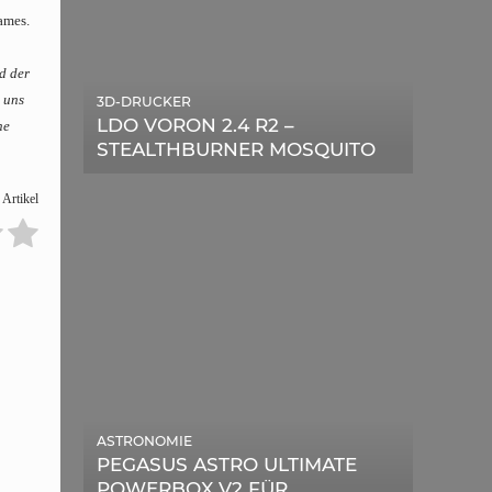
ames.
d der
 uns
3D-DRUCKER
LDO VORON 2.4 R2 –
ne
STEALTHBURNER MOSQUITO
MAGNUM UPGRADE
 Artikel
ASTRONOMIE
PEGASUS ASTRO ULTIMATE
POWERBOX V2 FÜR