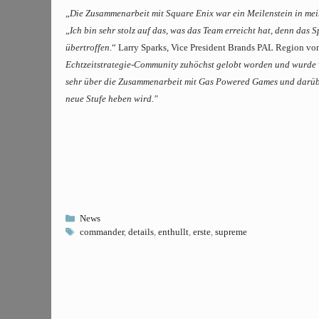
„
Die Zusammenarbeit mit Square Enix war ein Meilenstein in mei
„
Ich bin sehr stolz auf das, was das Team erreicht hat, denn da
übertroffen
.“ Larry Sparks, Vice President Brands PAL Region vo
Echtzeitstrategie-Community zuhöchst gelobt worden und wurde 
sehr über die Zusammenarbeit mit Gas Powered Games und darüber,
neue Stufe heben wird."
Kategorien
News
Schlagwörter
commander
,
details
,
enthullt
,
erste
,
supreme