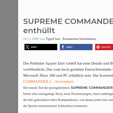
SUPREME COMMANDER 2 
enthüllt
24.11.2009
von
TigerClaw
Kommentar hinterlassen
teilen
teilen
merken
Der Publisher
Square Enix GmbH
hat erste Details und
veröffentlicht. Das vom hoch gelobten Entwicklerstudio
Microsoft Xbox 360 und PC erhältlich sein. Die Screensh
COMMANDER 2 – Screenshots
SUPREME COMMANDER
Der neuste Teil der preisgekrönten
bietet eine einzigartige Story, neue Erweiterungen, einen umfa
der drei geheimnisvollen Kommandeure, von denen jeder eine einzig
der Spieler zerstörerische Schlachten bestreiten.