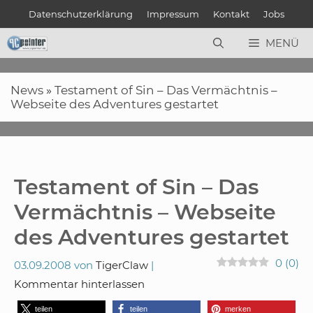
Zum
Datenschutzerklärung
Impressum
Kontakt
Jobs
Inhalt
springen
MENÜ
News
»
Testament of Sin – Das Vermächtnis –
Webseite des Adventures gestartet
Testament of Sin – Das
Vermächtnis – Webseite
des Adventures gestartet
0
(
0
)
03.09.2008
von
TigerClaw
Kommentar hinterlassen
teilen
teilen
merken