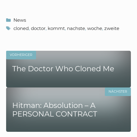
Kategorien
News
Schlagwörter
cloned
,
doctor
,
kommt
,
nachste
,
woche
,
zweite
VORHERIGER
The Doctor Who Cloned Me
NÄCHSTER
Hitman: Absolution – A
PERSONAL CONTRACT