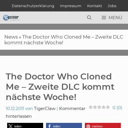
Zum
Datenschutzerklärung
Impressum
Kontakt
Jobs
Inhalt
springen
MENÜ
News
»
The Doctor Who Cloned Me – Zweite DLC
kommt nächste Woche!
The Doctor Who Cloned
Me – Zweite DLC kommt
nächste Woche!
0
(
0
)
10.12.2011
von
TigerClaw
Kommentar
hinterlassen
teilen
teilen
merken