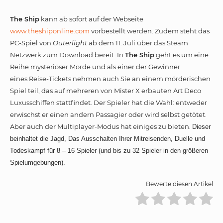
The Ship
kann ab sofort auf der Webseite
www.theshiponline.com
vorbestellt werden. Zudem steht das
PC-Spiel von
Outerlight
ab dem 11. Juli über das Steam
Netzwerk zum Download bereit. In
The Ship
geht es um eine
Reihe mysteriöser Morde und als einer der Gewinner
eines Reise-Tickets nehmen auch Sie an einem mörderischen
Spiel teil, das auf mehreren von Mister X erbauten Art Deco
Luxusschiffen stattfindet. Der Spieler hat die Wahl: entweder
erwischst er einen andern Passagier oder wird selbst getötet.
Aber auch der Multiplayer-Modus hat einiges zu bieten.
Dieser
beinhaltet die Jagd, Das Ausschalten Ihrer Mitreisenden, Duelle und
Todeskampf für 8 – 16 Spieler (und bis zu 32 Spieler in den größeren
Spielumgebungen).
Bewerte diesen Artikel