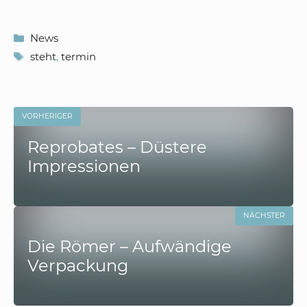
Kategorien
News
Schlagwörter
steht
,
termin
VORHERIGER
Reprobates – Düstere
Impressionen
NÄCHSTER
Die Römer – Aufwändige
Verpackung