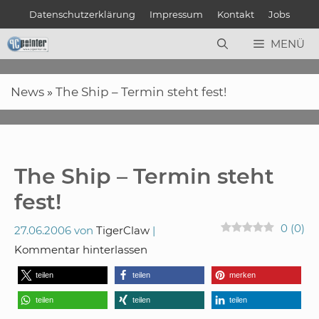
Zum
Datenschutzerklärung
Impressum
Kontakt
Jobs
Inhalt
springen
MENÜ
News
»
The Ship – Termin steht fest!
The Ship – Termin steht
fest!
0
(
0
)
27.06.2006
von
TigerClaw
Kommentar hinterlassen
teilen
teilen
merken
teilen
teilen
teilen