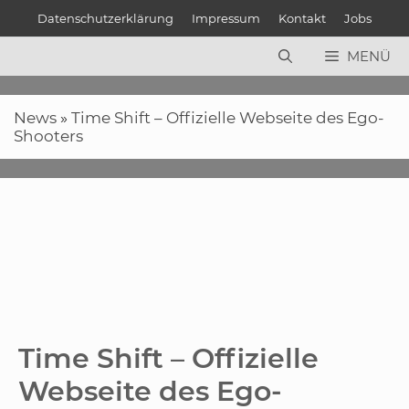
Zum
Datenschutzerklärung
Impressum
Kontakt
Jobs
Inhalt
springen
MENÜ
News
»
Time Shift – Offizielle Webseite des Ego-
Shooters
Time Shift – Offizielle
Webseite des Ego-