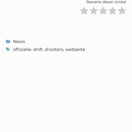
Bewerte diesen Artikel
Kategorien
News
Schlagwörter
offizielle
,
shift
,
shooters
,
webseite