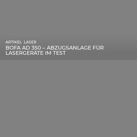
,
ARTIKEL
SONSTIGE
,
ARTIKEL
LASER
DIE BEDEUTENDSTEN SCHRITTE ZUR
BOFA AD 350 – ABZUGSANLAGE FÜR
ERFOLGREICHEN MARKENBILDUNG IN DER
LASERGERÄTE IM TEST
DIGITALEN ÄRA