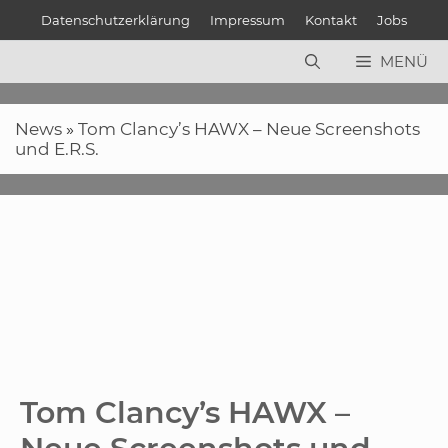
Zum
Datenschutzerklärung
Impressum
Kontakt
Jobs
Inhalt
springen
MENÜ
News
»
Tom Clancy’s HAWX – Neue Screenshots
und E.R.S.
Tom Clancy’s HAWX –