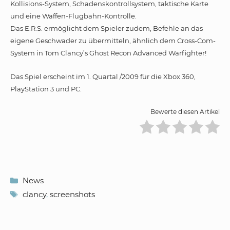
Kollisions-System, Schadenskontrollsystem, taktische Karte
und eine Waffen-Flugbahn-Kontrolle.
Das E.R.S. ermöglicht dem Spieler zudem, Befehle an das
eigene Geschwader zu übermitteln, ähnlich dem Cross-Com-
System in Tom Clancy’s Ghost Recon Advanced Warfighter!
Das Spiel erscheint im 1. Quartal /2009 für die Xbox 360,
PlayStation 3 und PC.
Bewerte diesen Artikel
Kategorien
News
Schlagwörter
clancy
,
screenshots