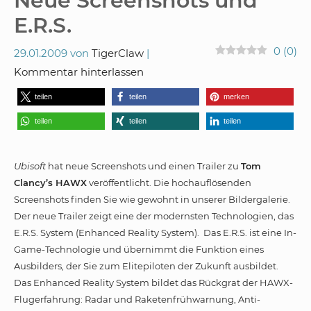
Neue Screenshots und
E.R.S.
0
(
0
)
29.01.2009
von
TigerClaw
Kommentar hinterlassen
teilen
teilen
merken
teilen
teilen
teilen
Ubisoft
hat neue Screenshots und einen Trailer zu
Tom
Clancy’s HAWX
veröffentlicht. Die hochauflösenden
Screenshots finden Sie wie gewohnt in unserer Bildergalerie.
Der neue Trailer zeigt eine der modernsten Technologien, das
E.R.S. System (Enhanced Reality System). Das E.R.S. ist eine In-
Game-Technologie und übernimmt die Funktion eines
Ausbilders, der Sie zum Elitepiloten der Zukunft ausbildet.
Das Enhanced Reality System bildet das Rückgrat der HAWX-
Flugerfahrung: Radar und Raketenfrühwarnung, Anti-