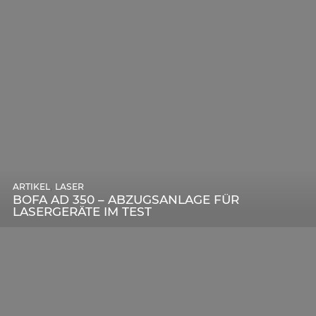
,
ARTIKEL
SONSTIGE
,
ARTIKEL
LASER
DIE BEDEUTENDSTEN SCHRITTE ZUR
BOFA AD 350 – ABZUGSANLAGE FÜR
ERFOLGREICHEN MARKENBILDUNG IN DER
LASERGERÄTE IM TEST
DIGITALEN ÄRA