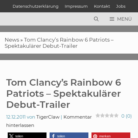
Zum
Datenschutzerklärung
Impressum
Kontakt
Jobs
Inhalt
springen
MENÜ
News
»
Tom Clancy’s Rainbow 6 Patriots –
Spektakulärer Debut-Trailer
Tom Clancy’s Rainbow 6
Patriots – Spektakulärer
Debut-Trailer
0
(
0
)
12.12.2011
von
TigerClaw
Kommentar
hinterlassen
teilen
teilen
merken