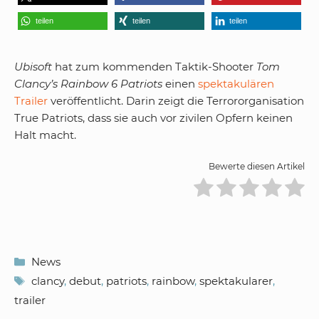
teilen
teilen
teilen
Ubisoft
hat zum kommenden Taktik-Shooter
Tom
Clancy’s Rainbow 6 Patriots
einen
spektakulären
Trailer
veröffentlicht. Darin zeigt die Terrororganisation
True Patriots, dass sie auch vor zivilen Opfern keinen
Halt macht.
Bewerte diesen Artikel
Kategorien
News
Schlagwörter
clancy
,
debut
,
patriots
,
rainbow
,
spektakularer
,
trailer