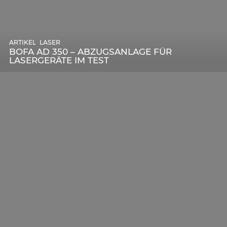
,
ARTIKEL
SONSTIGE
,
ARTIKEL
LASER
DIE BEDEUTENDSTEN SCHRITTE ZUR
BOFA AD 350 – ABZUGSANLAGE FÜR
ERFOLGREICHEN MARKENBILDUNG IN DER
LASERGERÄTE IM TEST
DIGITALEN ÄRA