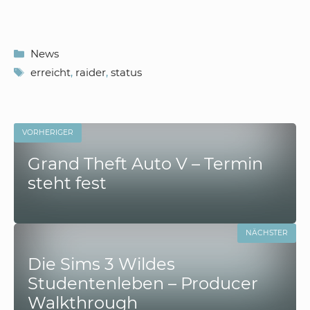
Kategorien
News
Schlagwörter
erreicht
,
raider
,
status
VORHERIGER
Grand Theft Auto V – Termin
steht fest
NÄCHSTER
Die Sims 3 Wildes
Studentenleben – Producer
Walkthrough