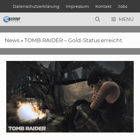
Zum
Datenschutzerklärung
Impressum
Kontakt
Jobs
Inhalt
springen
MENÜ
News
»
TOMB RAIDER – Gold-Status erreicht