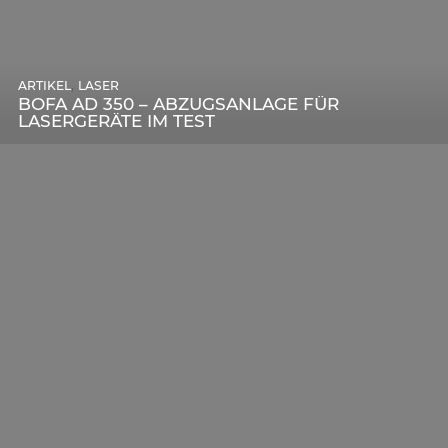
,
ARTIKEL
SONSTIGE
,
ARTIKEL
LASER
DIE BEDEUTENDSTEN SCHRITTE ZUR
BOFA AD 350 – ABZUGSANLAGE FÜR
ERFOLGREICHEN MARKENBILDUNG IN DER
LASERGERÄTE IM TEST
DIGITALEN ÄRA