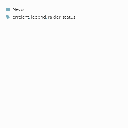
Kategorien
News
Schlagwörter
erreicht
,
legend
,
raider
,
status