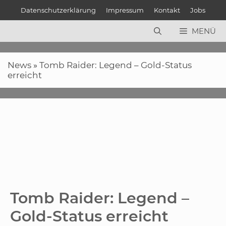
Zum
Datenschutzerklärung
Impressum
Kontakt
Jobs
Inhalt
springen
MENÜ
News
»
Tomb Raider: Legend – Gold-Status
erreicht
Tomb Raider: Legend –
Gold-Status erreicht