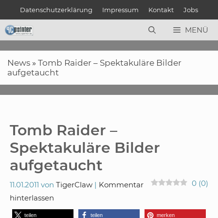
Zum
Datenschutzerklärung
Impressum
Kontakt
Jobs
Inhalt
springen
MENÜ
News
»
Tomb Raider – Spektakuläre Bilder
aufgetaucht
Tomb Raider –
Spektakuläre Bilder
aufgetaucht
0
(
0
)
11.01.2011
von
TigerClaw
Kommentar
hinterlassen
teilen
teilen
merken