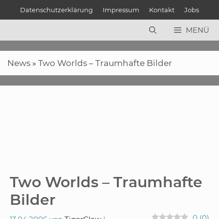
Zum
Datenschutzerklärung
Impressum
Kontakt
Jobs
Inhalt
springen
MENÜ
News
»
Two Worlds – Traumhafte Bilder
Two Worlds – Traumhafte
Bilder
0
(
0
)