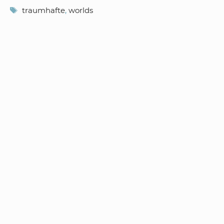
Schlagwörter
traumhafte
,
worlds