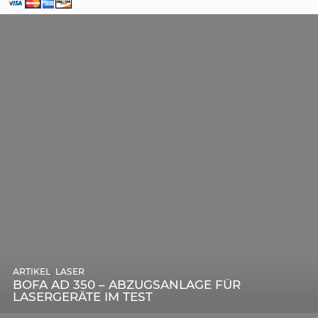
,
ARTIKEL
SONSTIGE
,
ARTIKEL
LASER
DIE BEDEUTENDSTEN SCHRITTE ZUR
BOFA AD 350 – ABZUGSANLAGE FÜR
ERFOLGREICHEN MARKENBILDUNG IN DER
LASERGERÄTE IM TEST
DIGITALEN ÄRA