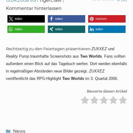
13.04.2006
von
TigerClaw
Kommentar hinterlassen
teilen
teilen
merken
teilen
teilen
teilen
Rechtzeitig zu den Feiertagen präsentieren
ZUXXEZ
und
Reality Pump
traumhafte Screenshots aus
Two Worlds
. Fans sollten
außerdem einen Blick auf das Tagebuch werfen. Dort werden ebenfalls
in regelmäßigen Abständen neue Bilder gezeigt.
ZUXXEZ
veröffentlicht das RPG-Highlight
Two Worlds
im 3. Quartal 2006.
Bewerte diesen Artikel
Kategorien
News