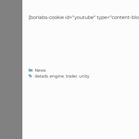
[borlabs-cookie id=“youtube“ type=“content-blo
Kategorien
News
Schlagwörter
details
,
engine
,
trailer
,
unity