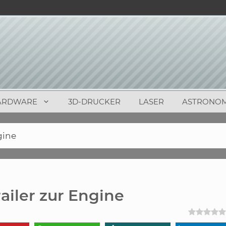
ARDWARE
3D-DRUCKER
LASER
ASTRONOM
gine
railer zur Engine