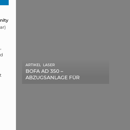
nity
ar)
,
nd
,
ARTIKEL
LASER
,
ARTIKEL
SONSTIGE
BOFA AD 350 –
DIE BEDEUTENDSTEN
t
ABZUGSANLAGE FÜR
SCHRITTE ZUR
LASERGERÄTE IM TEST
ERFOLGREICHEN
MARKENBILDUNG IN DER
DIGITALEN ÄRA