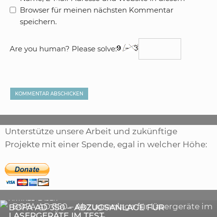
Browser für meinen nächsten Kommentar
speichern.
Are you human? Please solve:
Unterstütze unsere Arbeit und zukünftige
Projekte mit einer Spende, egal in welcher Höhe:
,
ARTIKEL
SONSTIGE
,
ARTIKEL
LASER
DIE BEDEUTENDSTEN SCHRITTE ZUR
BOFA AD 350 – ABZUGSANLAGE FÜR
ERFOLGREICHEN MARKENBILDUNG IN DER
LASERGERÄTE IM TEST