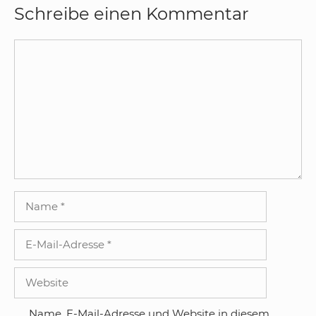
Schreibe einen Kommentar
Kommentar
Name
E-
Mail-
Adresse
Website
Name, E-Mail-Adresse und Website in diesem