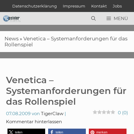
Zum
Datenschutzerklärung
Impressum
Kontakt
Jobs
Inhalt
springen
MENÜ
News
»
Venetica – Systemanforderungen für das
Rollenspiel
Venetica –
Systemanforderungen für
das Rollenspiel
0
(
0
)
07.08.2009
von
TigerClaw
Kommentar hinterlassen
teilen
teilen
merken