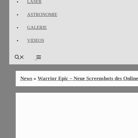
LASER
ASTRONOMIE
GALERIE
VIDEOS
News
»
Warrior Epic – Neue Screenshots des Onl