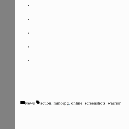
Kategorien
Schlagwörter
News
action
,
mmorpg
,
online
,
screenshots
,
warrior