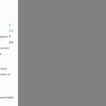
0
(
0
)
0
galerie
(
0
)
von der
n.
 neue,
eister zu
esen Artikel