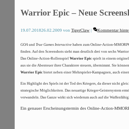
Warrior Epic – Neue Scree
19.07.2018
26.02.2009
von
TigerClaw
Kommentar hinte
GOA
und
True Games Interactive
haben zum Online-Action-MMOR
finden. Auf den Screenshots sieht man deutlich drei von sechs Warrio
Das Online-Action-Rollenspiel
Warrior Epic
spielt in einem origine
aus sie die Abenteuer ihrer Charaktere steuern, übernimmt. Sie können
Warrior Epic
bietet neben einer Mehrspieler-Kampagnen, auch einen
Ein Highlight des Spiels ist der Tod des Kriegers, da dieser nicht gle
strategische Möglichkeiten. Das neuartige Krieger-Geistersystem ermög
verwandeln. Das Ganze wirkt sich wiederum auch auf die Waffenfähig
Ein genauer Erscheinungstermin des Online-Action-MMORPG-