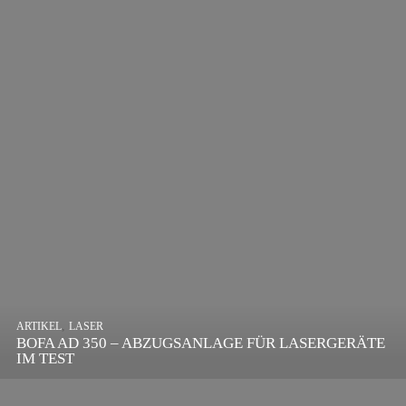
,
ARTIKEL
SONSTIGE
,
ARTIKEL
LASER
DIE BEDEUTENDSTEN SCHRITTE ZUR
BOFA AD 350 – ABZUGSANLAGE FÜR LASERGERÄTE
ERFOLGREICHEN MARKENBILDUNG IN DER
IM TEST
DIGITALEN ÄRA