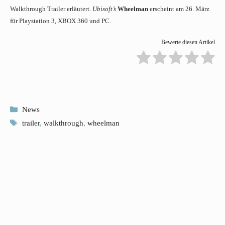
Walkthrough Trailer erläutert.
Ubisoft’s
Wheelman
erscheint am 26. März
für Playstation 3, XBOX 360 und PC.
Bewerte diesen Artikel
Kategorien
News
Schlagwörter
trailer
,
walkthrough
,
wheelman