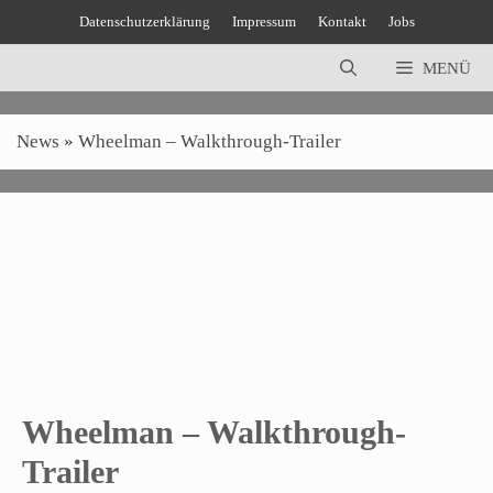
Zum
Datenschutzerklärung
Impressum
Kontakt
Jobs
Inhalt
springen
MENÜ
News
»
Wheelman – Walkthrough-Trailer
Wheelman – Walkthrough-
Trailer