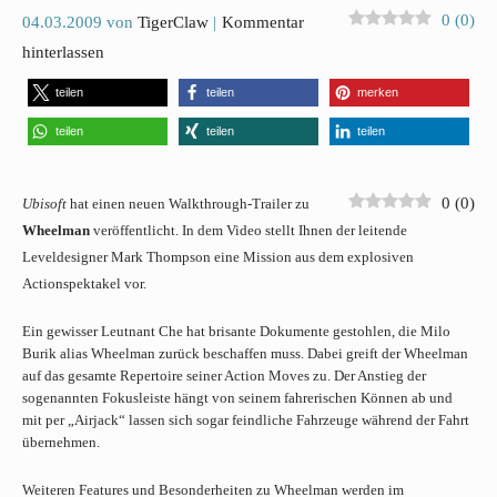
0
(
0
)
04.03.2009
von
TigerClaw
Kommentar
hinterlassen
teilen
teilen
merken
teilen
teilen
teilen
0
(
0
)
Ubisoft
hat einen neuen Walkthrough-Trailer zu
Wheelman
veröffentlicht. In dem Video stellt Ihnen der leitende
Leveldesigner Mark Thompson eine Mission aus dem explosiven
Actionspektakel vor.
Ein gewisser Leutnant Che hat brisante Dokumente gestohlen, die Milo
Burik alias Wheelman zurück beschaffen muss. Dabei greift der Wheelman
auf das gesamte Repertoire seiner Action Moves zu. Der Anstieg der
sogenannten Fokusleiste hängt von seinem fahrerischen Können ab und
mit per „Airjack“ lassen sich sogar feindliche Fahrzeuge während der Fahrt
übernehmen.
Weiteren Features und Besonderheiten zu Wheelman werden im