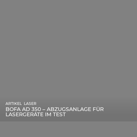
,
ARTIKEL
SONSTIGE
,
ARTIKEL
LASER
DIE BEDEUTENDSTEN SCHRITTE ZUR
BOFA AD 350 – ABZUGSANLAGE FÜR
ERFOLGREICHEN MARKENBILDUNG IN DER
LASERGERÄTE IM TEST
DIGITALEN ÄRA