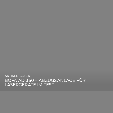
,
ARTIKEL
SONSTIGE
,
ARTIKEL
LASER
DIE BEDEUTENDSTEN SCHRITTE ZUR
BOFA AD 350 – ABZUGSANLAGE FÜR
ERFOLGREICHEN MARKENBILDUNG IN DER
LASERGERÄTE IM TEST
DIGITALEN ÄRA