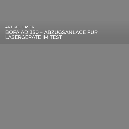
,
ARTIKEL
SONSTIGE
,
ARTIKEL
LASER
DIE BEDEUTENDSTEN SCHRITTE ZUR
BOFA AD 350 – ABZUGSANLAGE FÜR
ERFOLGREICHEN MARKENBILDUNG IN DER
LASERGERÄTE IM TEST
DIGITALEN ÄRA