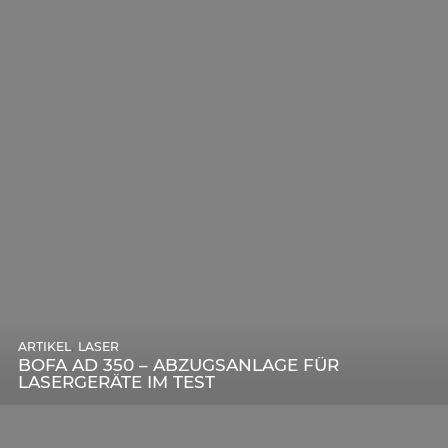
,
ARTIKEL
SONSTIGE
,
ARTIKEL
LASER
DIE BEDEUTENDSTEN SCHRITTE ZUR
BOFA AD 350 – ABZUGSANLAGE FÜR
ERFOLGREICHEN MARKENBILDUNG IN DER
LASERGERÄTE IM TEST
DIGITALEN ÄRA