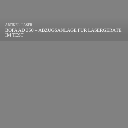
,
ARTIKEL
SONSTIGE
,
ARTIKEL
LASER
DIE BEDEUTENDSTEN SCHRITTE ZUR
BOFA AD 350 – ABZUGSANLAGE FÜR LASERGERÄTE
ERFOLGREICHEN MARKENBILDUNG IN DER
IM TEST
DIGITALEN ÄRA