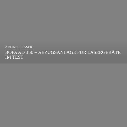
,
ARTIKEL
SONSTIGE
,
ARTIKEL
LASER
DIE BEDEUTENDSTEN SCHRITTE ZUR
BOFA AD 350 – ABZUGSANLAGE FÜR LASERGERÄTE
ERFOLGREICHEN MARKENBILDUNG IN DER
IM TEST
DIGITALEN ÄRA