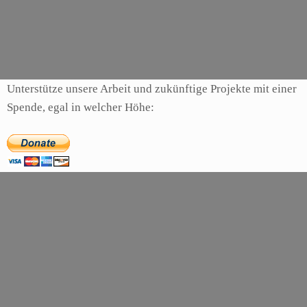
Kategorien
Galerie
Schlagwörter
avatar
,
cameron
,
james
Unterstütze unsere Arbeit und zukünftige Projekte mit einer
Spende, egal in welcher Höhe: