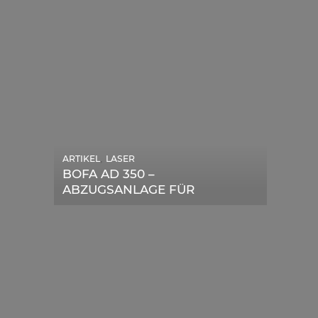
ARTIKEL
,
LASER
ARTIKEL
,
SONSTIGE
BOFA AD 350 –
DIE BEDEUTENDSTEN
ABZUGSANLAGE FÜR
SCHRITTE ZUR
LASERGERÄTE IM TEST
ERFOLGREICHEN
MARKENBILDUNG IN DER
DIGITALEN ÄRA