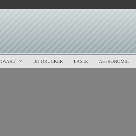
DWARE
3D-DRUCKER
LASER
ASTRONOMIE
0
(
0
)
gebliche E3-Demo Fake-