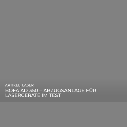
,
ARTIKEL
SONSTIGE
,
ARTIKEL
LASER
DIE BEDEUTENDSTEN SCHRITTE ZUR
BOFA AD 350 – ABZUGSANLAGE FÜR
ERFOLGREICHEN MARKENBILDUNG IN DER
LASERGERÄTE IM TEST
DIGITALEN ÄRA