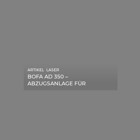
,
ARTIKEL
LASER
,
ARTIKEL
SONSTIGE
BOFA AD 350 –
DIE BEDEUTENDSTEN
ABZUGSANLAGE FÜR
SCHRITTE ZUR
LASERGERÄTE IM TEST
ERFOLGREICHEN
MARKENBILDUNG IN DER
DIGITALEN ÄRA