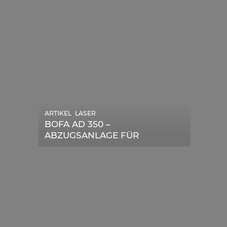
,
ARTIKEL
LASER
,
ARTIKEL
SONSTIGE
BOFA AD 350 –
DIE BEDEUTENDSTEN
ABZUGSANLAGE FÜR
SCHRITTE ZUR
LASERGERÄTE IM TEST
ERFOLGREICHEN
MARKENBILDUNG IN DER
DIGITALEN ÄRA