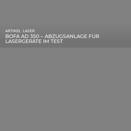
,
ARTIKEL
SONSTIGE
,
ARTIKEL
LASER
DIE BEDEUTENDSTEN SCHRITTE ZUR
BOFA AD 350 – ABZUGSANLAGE FÜR
ERFOLGREICHEN MARKENBILDUNG IN DER
LASERGERÄTE IM TEST
DIGITALEN ÄRA