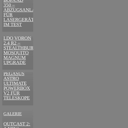
BOFA AD
ZUR
350 –
ERFOLGREICHEN
ABZUGSANLAGE
MARKENBILDUNG
FÜR
IN DER
LASERGERÄTE
DIGITALEN
IM TEST
ÄRA
3D-DRUCKER
LDO VORON
2.4 R2 –
STEALTHBURNER
MOSQUITO
MAGNUM
UPGRADE
ASTRONOMIE
PEGASUS
ASTRO
ULTIMATE
POWERBOX
V2 FÜR
TELESKOPE
GALERIE
VIDEOS
OUTCAST 2: