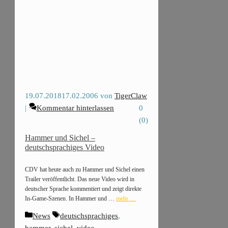
19.07.2018
17.02.2006
von
TigerClaw
Kommentar hinterlassen
0
(
0
)
Hammer und Sichel –
deutschsprachiges Video
CDV hat heute auch zu Hammer und Sichel einen
Trailer veröffentlicht. Das neue Video wird in
deutscher Sprache kommentiert und zeigt direkte
In-Game-Szenen. In Hammer und …
mehr …
Kategorien
Schlagwörter
News
deutschsprachiges
,