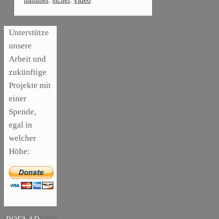
hammer
,
sichel
,
video
Unterstütze
unsere
Arbeit und
zukünftige
Projekte mit
einer
Spende,
egal in
welcher
Höhe:
,
ARTIKEL
SONSTIGE
,
ARTIKEL
DIE
LASER
BEDEUTENDSTEN
SCHRITTE