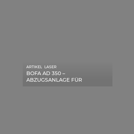
,
ARTIKEL
LASER
,
ARTIKEL
SONSTIGE
BOFA AD 350 –
DIE BEDEUTENDSTEN
ABZUGSANLAGE FÜR
SCHRITTE ZUR
LASERGERÄTE IM TEST
ERFOLGREICHEN
MARKENBILDUNG IN DER
DIGITALEN ÄRA