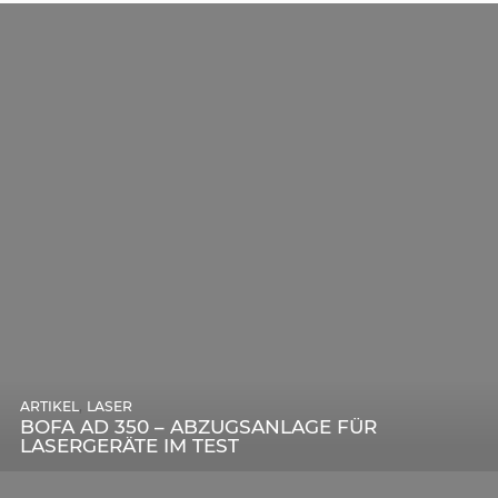
,
ARTIKEL
SONSTIGE
,
ARTIKEL
LASER
DIE BEDEUTENDSTEN SCHRITTE ZUR
BOFA AD 350 – ABZUGSANLAGE FÜR
ERFOLGREICHEN MARKENBILDUNG IN DER
LASERGERÄTE IM TEST
DIGITALEN ÄRA