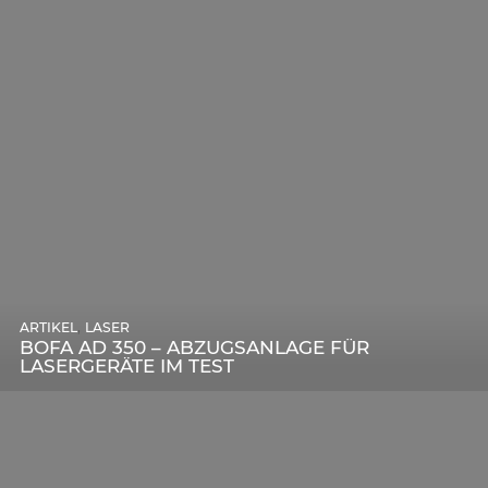
,
ARTIKEL
SONSTIGE
,
ARTIKEL
LASER
DIE BEDEUTENDSTEN SCHRITTE ZUR
BOFA AD 350 – ABZUGSANLAGE FÜR
ERFOLGREICHEN MARKENBILDUNG IN DER
LASERGERÄTE IM TEST
DIGITALEN ÄRA