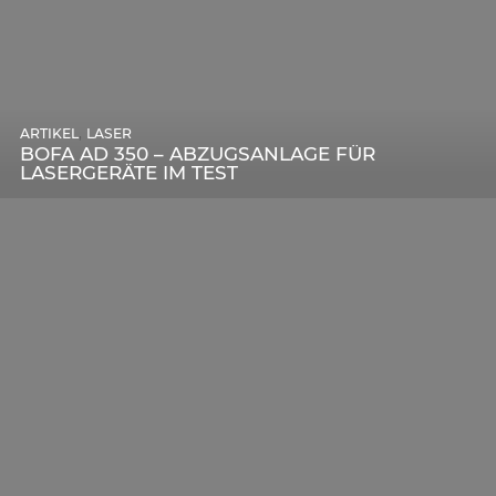
,
ARTIKEL
SONSTIGE
,
ARTIKEL
LASER
DIE BEDEUTENDSTEN SCHRITTE ZUR
BOFA AD 350 – ABZUGSANLAGE FÜR
ERFOLGREICHEN MARKENBILDUNG IN DER
LASERGERÄTE IM TEST
DIGITALEN ÄRA