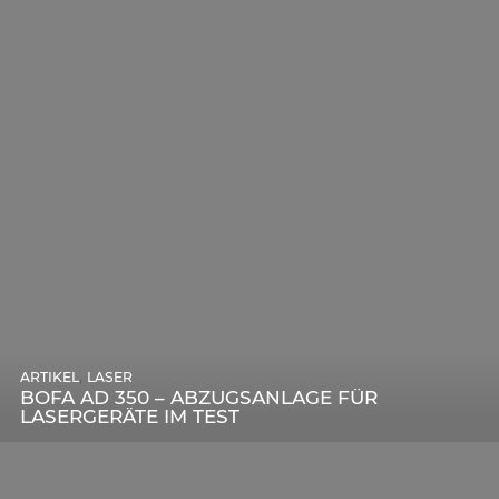
,
ARTIKEL
SONSTIGE
,
ARTIKEL
LASER
DIE BEDEUTENDSTEN SCHRITTE ZUR
BOFA AD 350 – ABZUGSANLAGE FÜR
ERFOLGREICHEN MARKENBILDUNG IN DER
LASERGERÄTE IM TEST
DIGITALEN ÄRA