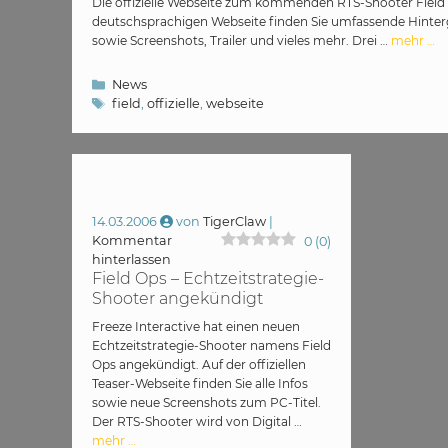
Die offizielle Webseite zum kommenden RTS-Shooter Field O
deutschsprachigen Webseite finden Sie umfassende Hinte
sowie Screenshots, Trailer und vieles mehr. Drei …
mehr …
Kategorien
News
Schlagwörter
field
,
offizielle
,
webseite
14.03.2006
von
TigerClaw
Kommentar
0
(
0
)
hinterlassen
Field Ops – Echtzeitstrategie-
Shooter angekündigt
Freeze Interactive hat einen neuen
Echtzeitstrategie-Shooter namens Field
Ops angekündigt. Auf der offiziellen
Teaser-Webseite finden Sie alle Infos
sowie neue Screenshots zum PC-Titel.
Der RTS-Shooter wird von Digital …
mehr …