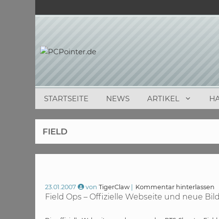
Zum
Inhalt
springen
STARTSEITE
NEWS
ARTIKEL
H
FIELD
23.01.2007
von
TigerClaw
Kommentar hinterlassen
Field Ops – Offizielle Webseite und neue Bil