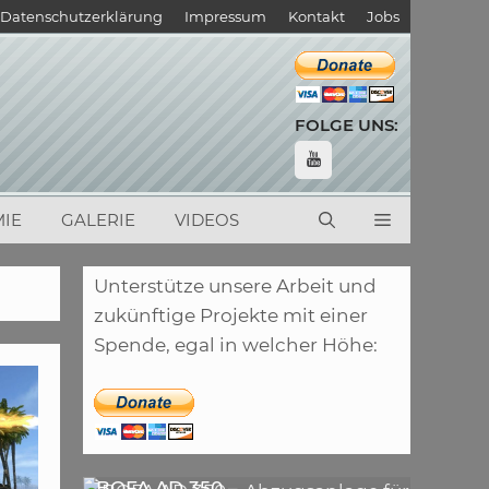
Datenschutzerklärung
Impressum
Kontakt
Jobs
FOLGE UNS:
IE
GALERIE
VIDEOS
Unterstütze unsere Arbeit und
zukünftige Projekte mit einer
Spende, egal in welcher Höhe:
,
ARTIKEL
LASER
,
ARTIKEL
SONSTIGE
BOFA AD 350 –