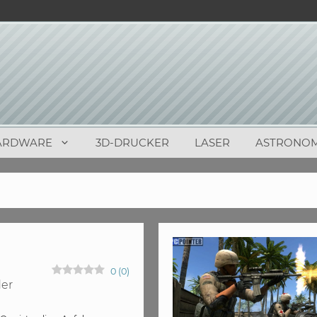
ARDWARE
3D-DRUCKER
LASER
ASTRONOM
0
(
0
)
der