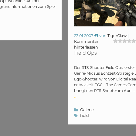
ps ist online. Auf der
rgrundinformationen zum Spiel
23.01.2007
von
TigerClaw
Kommentar
hinterlassen
Field Ops
Der RTS-Shooter Field Ops, erster
Genre-Mix aus Echtzeit-Strategie
Ego-Shooter, wird von Digital Real
entwickelt. TGC – The Games Co
bringt den RTS-Shooter im April 
…
Kategorien
Galerie
Schlagwörter
field