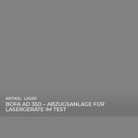
,
ARTIKEL
SONSTIGE
,
ARTIKEL
LASER
DIE BEDEUTENDSTEN SCHRITTE ZUR
BOFA AD 350 – ABZUGSANLAGE FÜR
ERFOLGREICHEN MARKENBILDUNG IN DER
LASERGERÄTE IM TEST
DIGITALEN ÄRA