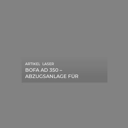
,
ARTIKEL
LASER
,
ARTIKEL
SONSTIGE
BOFA AD 350 –
DIE BEDEUTENDSTEN
ABZUGSANLAGE FÜR
SCHRITTE ZUR
LASERGERÄTE IM TEST
ERFOLGREICHEN
MARKENBILDUNG IN DER
DIGITALEN ÄRA