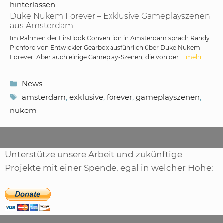
hinterlassen
Duke Nukem Forever – Exklusive Gameplayszenen
aus Amsterdam
Im Rahmen der Firstlook Convention in Amsterdam sprach Randy
Pichford von Entwickler Gearbox ausführlich über Duke Nukem
Forever. Aber auch einige Gameplay-Szenen, die von der …
mehr …
Kategorien
News
Schlagwörter
amsterdam
,
exklusive
,
forever
,
gameplayszenen
,
nukem
Unterstütze unsere Arbeit und zukünftige
Projekte mit einer Spende, egal in welcher Höhe:
,
ARTIKEL
SONSTIGE