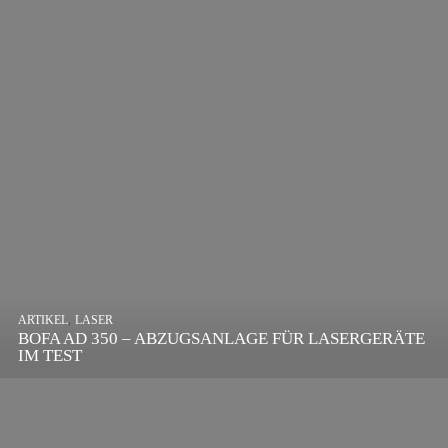
,
ARTIKEL
SONSTIGE
,
ARTIKEL
LASER
DIE BEDEUTENDSTEN SCHRITTE ZUR
BOFA AD 350 – ABZUGSANLAGE FÜR LASERGERÄTE
ERFOLGREICHEN MARKENBILDUNG IN DER
IM TEST
DIGITALEN ÄRA