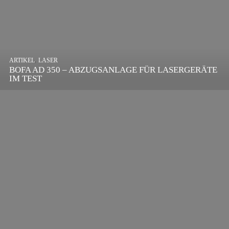
,
ARTIKEL
SONSTIGE
,
ARTIKEL
LASER
DIE BEDEUTENDSTEN SCHRITTE ZUR
BOFA AD 350 – ABZUGSANLAGE FÜR LASERGERÄTE
ERFOLGREICHEN MARKENBILDUNG IN DER
IM TEST
DIGITALEN ÄRA