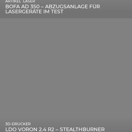
,
ARTIKEL
LASER
DIE BEDEUTENDSTEN SCHRITTE ZUR
BOFA AD 350 – ABZUGSANLAGE FÜR
ERFOLGREICHEN MARKENBILDUNG IN DER
LASERGERÄTE IM TEST
DIGITALEN ÄRA
3D-DRUCKER
LDO VORON 2.4 R2 – STEALTHBURNER