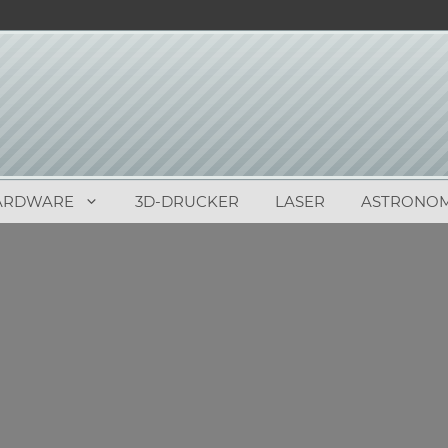
ARDWARE
3D-DRUCKER
LASER
ASTRONOM
4
(
9
)