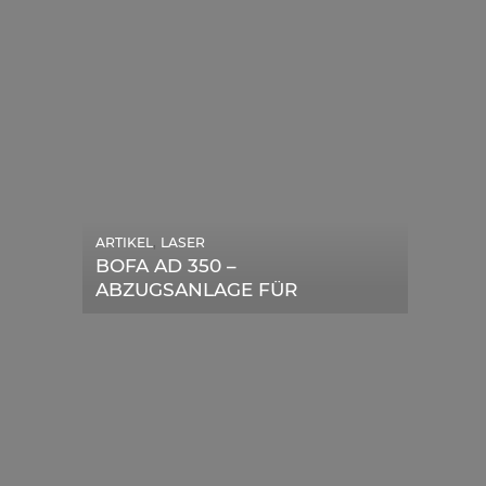
,
ARTIKEL
LASER
,
ARTIKEL
SONSTIGE
BOFA AD 350 –
DIE BEDEUTENDSTEN
ABZUGSANLAGE FÜR
SCHRITTE ZUR
LASERGERÄTE IM TEST
ERFOLGREICHEN
MARKENBILDUNG IN DER
DIGITALEN ÄRA