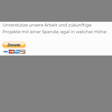
Schlagwörter
croft
,
guardian
,
light
,
neuer
Unterstütze unsere Arbeit und zukünftige
Projekte mit einer Spende, egal in welcher Höhe: