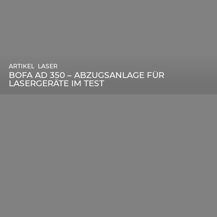
,
ARTIKEL
SONSTIGE
,
ARTIKEL
LASER
DIE BEDEUTENDSTEN SCHRITTE ZUR
BOFA AD 350 – ABZUGSANLAGE FÜR
ERFOLGREICHEN MARKENBILDUNG IN DER
LASERGERÄTE IM TEST
DIGITALEN ÄRA