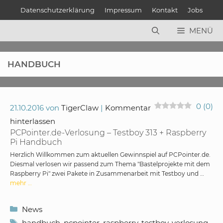
Zum
Datenschutzerklärung
Impressum
Kontakt
Jobs
Inhalt
springen
MENÜ
HANDBUCH
0
(
0
)
21.10.2016
von
TigerClaw
Kommentar
hinterlassen
PCPointer.de-Verlosung – Testboy 313 + Raspberry
Pi Handbuch
Herzlich Willkommen zum aktuellen Gewinnspiel auf PCPointer.de.
Diesmal verlosen wir passend zum Thema "Bastelprojekte mit dem
Raspberry Pi" zwei Pakete in Zusammenarbeit mit Testboy und …
mehr …
Kategorien
News
Schlagwörter
handbuch
,
pcpointer
,
raspberry
,
testboy
,
verlosung