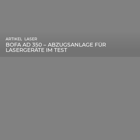
,
ARTIKEL
SONSTIGE
,
ARTIKEL
LASER
DIE BEDEUTENDSTEN SCHRITTE ZUR
BOFA AD 350 – ABZUGSANLAGE FÜR
ERFOLGREICHEN MARKENBILDUNG IN DER
LASERGERÄTE IM TEST
DIGITALEN ÄRA