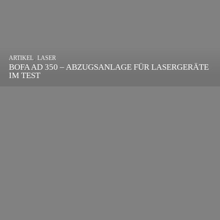
,
ARTIKEL
SONSTIGE
,
ARTIKEL
LASER
DIE BEDEUTENDSTEN SCHRITTE ZUR
BOFA AD 350 – ABZUGSANLAGE FÜR LASERGERÄTE
ERFOLGREICHEN MARKENBILDUNG IN DER
IM TEST
DIGITALEN ÄRA