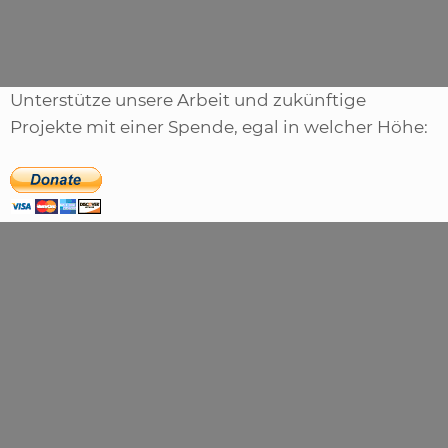
Schlagwörter
armageddon
,
faction
,
helter
,
skelter
,
trailer
Unterstütze unsere Arbeit und zukünftige
Projekte mit einer Spende, egal in welcher Höhe: