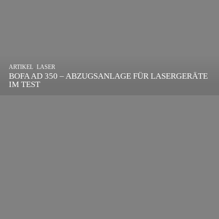
,
ARTIKEL
SONSTIGE
,
ARTIKEL
LASER
DIE BEDEUTENDSTEN SCHRITTE ZUR
BOFA AD 350 – ABZUGSANLAGE FÜR LASERGERÄTE
ERFOLGREICHEN MARKENBILDUNG IN DER
IM TEST
DIGITALEN ÄRA