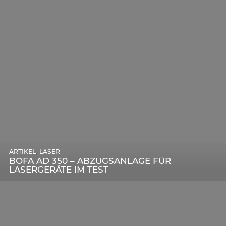
,
ARTIKEL
SONSTIGE
,
ARTIKEL
LASER
DIE BEDEUTENDSTEN SCHRITTE ZUR
BOFA AD 350 – ABZUGSANLAGE FÜR
ERFOLGREICHEN MARKENBILDUNG IN DER
LASERGERÄTE IM TEST
DIGITALEN ÄRA