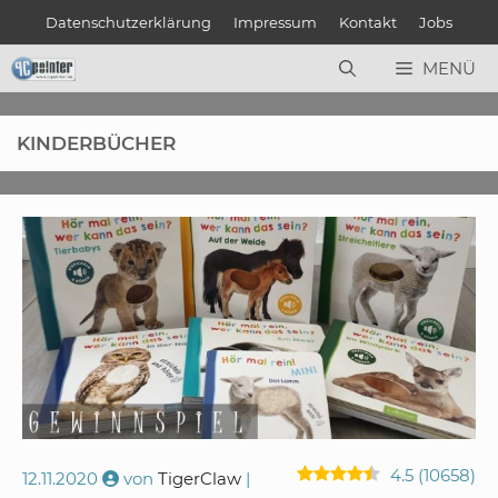
Zum
Datenschutzerklärung
Impressum
Kontakt
Jobs
Inhalt
springen
MENÜ
KINDERBÜCHER
4.5
(
10658
)
12.11.2020
von
TigerClaw