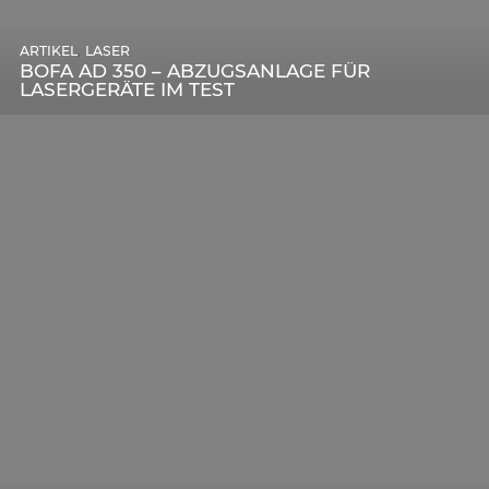
,
ARTIKEL
SONSTIGE
,
ARTIKEL
LASER
DIE BEDEUTENDSTEN SCHRITTE ZUR
BOFA AD 350 – ABZUGSANLAGE FÜR
ERFOLGREICHEN MARKENBILDUNG IN DER
LASERGERÄTE IM TEST
DIGITALEN ÄRA