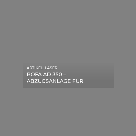
,
ARTIKEL
LASER
,
ARTIKEL
SONSTIGE
BOFA AD 350 –
DIE BEDEUTENDSTEN
ABZUGSANLAGE FÜR
SCHRITTE ZUR
LASERGERÄTE IM TEST
ERFOLGREICHEN
MARKENBILDUNG IN DER
DIGITALEN ÄRA